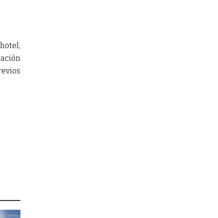
hotel,
gación
revios