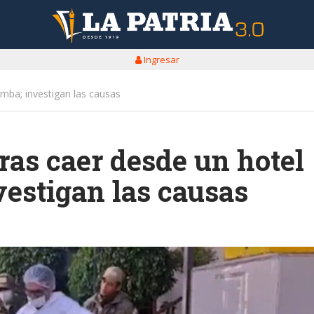
Ingresar
ba; investigan las causas
as caer desde un hotel
estigan las causas