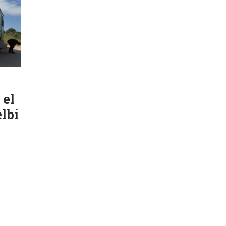
 el
lbi