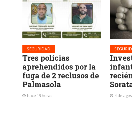
SEGURIDAD
SEGURI
Tres policías
Inves
aprehendidos por la
infan
fuga de 2 reclusos de
recié
Palmasola
Sorat
hace 19 horas
4 de agos