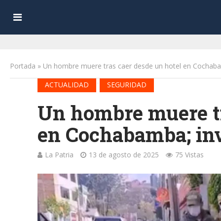
Portada
»
Un hombre muere tras caer desde un hotel en Cochabam
•
ACTUALIDAD
SEGURIDAD
Un hombre muere tr
en Cochabamba; inv
La Patria
13 de agosto de 2025
75 Vistas