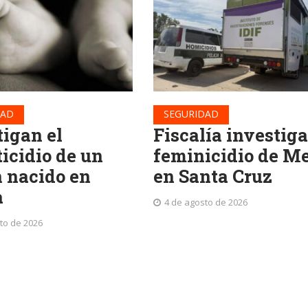
DAD
SEGURIDAD
tigan el
Fiscalía investiga
ticidio de un
feminicidio de Me
n nacido en
en Santa Cruz
a
4 de agosto de 2026
to de 2026