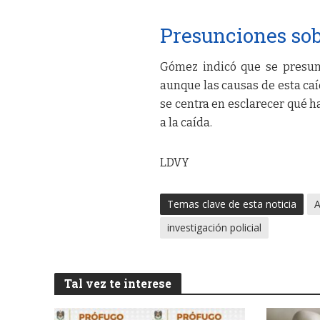
Presunciones sob
Gómez indicó que se presum
aunque las causas de esta caí
se centra en esclarecer qué h
a la caída.
LDVY
Temas clave de esta noticia
A
investigación policial
Tal vez te interese