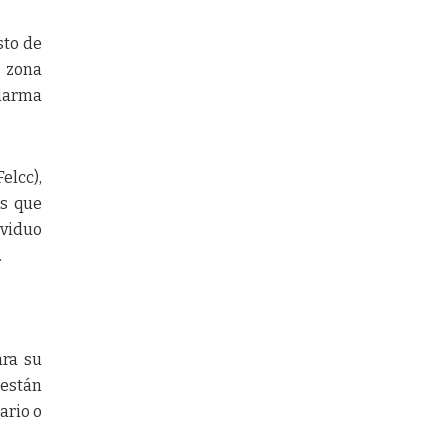
sto de
a zona
alarma
elcc),
as que
ividuo
.
ara su
 están
ario o