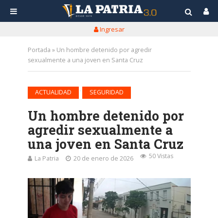
Ingresar
Portada
»
Un hombre detenido por agredir
sexualmente a una joven en Santa Cruz
•
ACTUALIDAD
SEGURIDAD
Un hombre detenido por
agredir sexualmente a
una joven en Santa Cruz
50 Vistas
La Patria
20 de enero de 2026