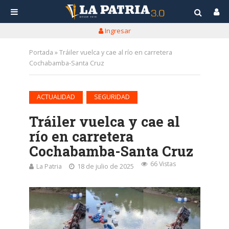
Ingresar
Portada
»
Tráiler vuelca y cae al río en carretera
Cochabamba-Santa Cruz
•
ACTUALIDAD
SEGURIDAD
Tráiler vuelca y cae al
río en carretera
Cochabamba-Santa Cruz
66 Vistas
La Patria
18 de julio de 2025