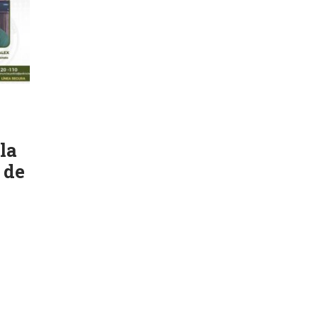
la
 de