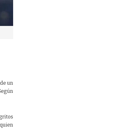
 de un
 Según
gritos
 quien