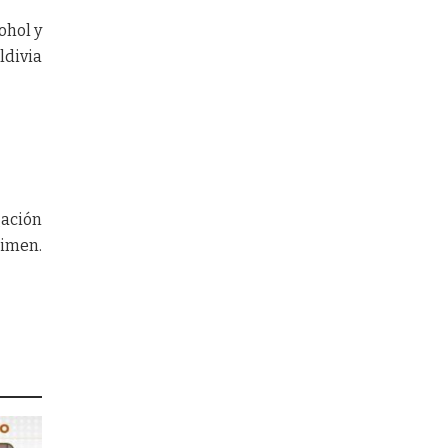
ohol y
ldivia
ación
rimen.