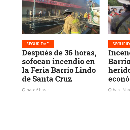
SEGURIDAD
SEGURI
Después de 36 horas,
Incend
sofocan incendio en
Barrio
la Feria Barrio Lindo
herid
de Santa Cruz
econó
hace 6 horas
hace 8 h