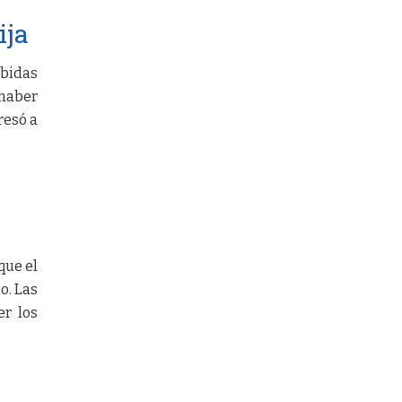
ija
ebidas
 haber
resó a
que el
o. Las
er los