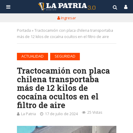
Ingresar
Portada
»
Tractocamión con placa chilena transportaba
más de 12 kilos de cocaína ocultos en el filtro de aire
•
ACTUALIDAD
SEGURIDAD
Tractocamión con placa
chilena transportaba
más de 12 kilos de
cocaína ocultos en el
filtro de aire
25 Vistas
La Patria
17 de julio de 2024