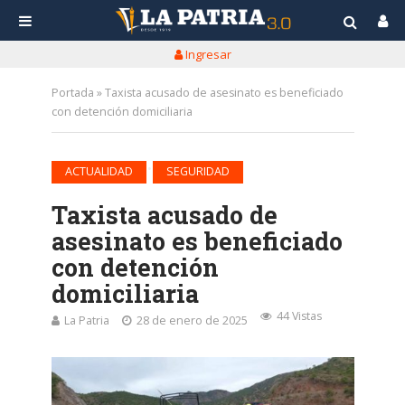
Ingresar
Portada
»
Taxista acusado de asesinato es beneficiado
con detención domiciliaria
•
ACTUALIDAD
SEGURIDAD
Taxista acusado de
asesinato es beneficiado
con detención
domiciliaria
44 Vistas
La Patria
28 de enero de 2025