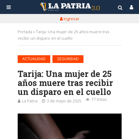
Ingresar
Portada
»
Tarija: Una mujer de 25 años muere tras
recibir un disparo en el cuello
•
ACTUALIDAD
SEGURIDAD
Tarija: Una mujer de 25
años muere tras recibir
un disparo en el cuello
77 Vistas
La Patria
3 de mayo de 2025