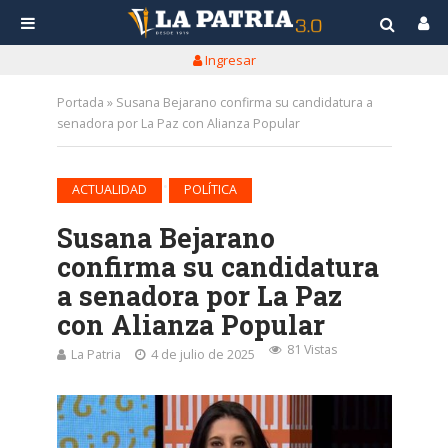
Ingresar
Portada
»
Susana Bejarano confirma su candidatura a
senadora por La Paz con Alianza Popular
•
ACTUALIDAD
POLÍTICA
Susana Bejarano
confirma su candidatura
a senadora por La Paz
con Alianza Popular
81 Vistas
La Patria
4 de julio de 2025