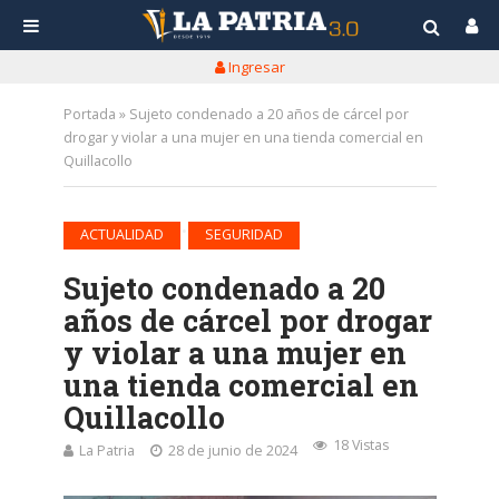
Ingresar
Portada
»
Sujeto condenado a 20 años de cárcel por
drogar y violar a una mujer en una tienda comercial en
Quillacollo
•
ACTUALIDAD
SEGURIDAD
Sujeto condenado a 20
años de cárcel por drogar
y violar a una mujer en
una tienda comercial en
Quillacollo
18 Vistas
La Patria
28 de junio de 2024