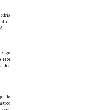
podría
ntrol.
ó.
uiroga
a este
idades
que la
“narco
en sus