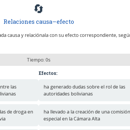
🔄
Relaciones causa–efecto
cada causa y relaciónala con su efecto correspondiente, segú
Tiempo:
0
s
Efectos:
ntre las
ha generado dudas sobre el rol de las
livianas
autoridades bolivianas
das de droga en
ha llevado a la creación de una comisió
via
especial en la Cámara Alta