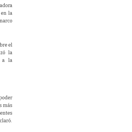
nadora
en la
“narco
bre el
izó la
 a la
 poder
ís más
entes
claró.