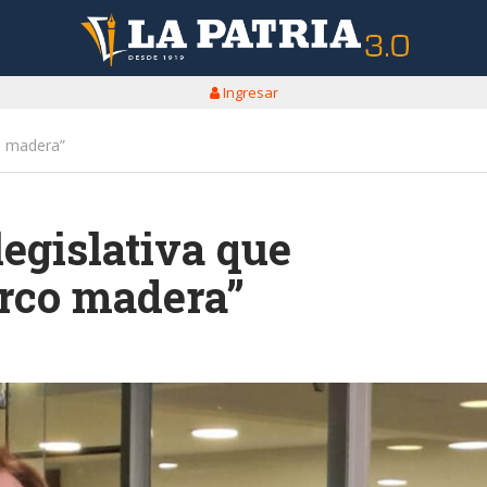
Ingresar
co madera”
legislativa que
arco madera”