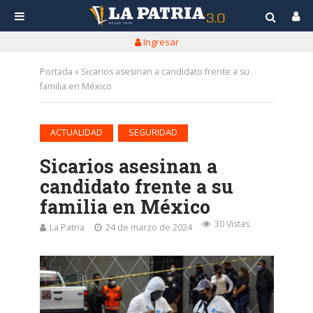
Ingresar
Portada
»
Sicarios asesinan a candidato frente a su
familia en México
•
ACTUALIDAD
SEGURIDAD
Sicarios asesinan a
candidato frente a su
familia en México
30 Vistas
La Patria
24 de marzo de 2024