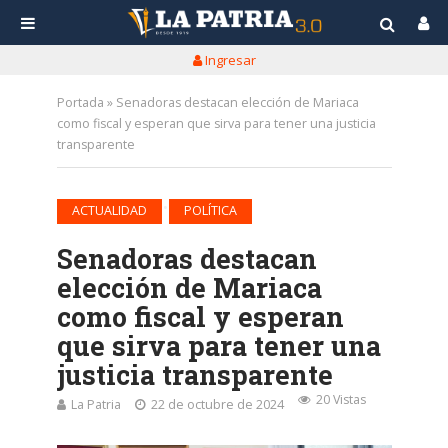
Ingresar
Portada
»
Senadoras destacan elección de Mariaca
como fiscal y esperan que sirva para tener una justicia
transparente
•
ACTUALIDAD
POLÍTICA
Senadoras destacan
elección de Mariaca
como fiscal y esperan
que sirva para tener una
justicia transparente
20 Vistas
La Patria
22 de octubre de 2024