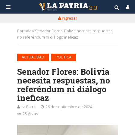
Ingresar
Portada
»
Senador Flores: Bolivia necesita respuestas,
no referéndum ni diálogo ineficaz
•
ACTUALIDAD
POLÍTICA
Senador Flores: Bolivia
necesita respuestas, no
referéndum ni diálogo
ineficaz
La Patria
26 de septiembre de 2024
25 Vistas