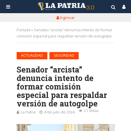
Ingresar
Portada
»
Senador “arcista” denuncia intento de formar
comisión especial para respaldar versión de autogolpe
•
ACTUALIDAD
SEGURIDAD
Senador “arcista”
denuncia intento de
formar comisión
especial para respaldar
versión de autogolpe
21 Vistas
La Patria
4 de julio de 2024