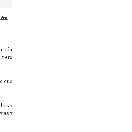
ión
onarán
dinero
go que
chos y
vias y