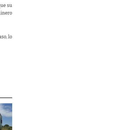
que su
inero
so, lo