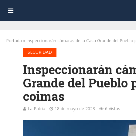
Portada
»
Inspeccionarán cámaras de la Casa Grande del Pueblo 
SEGURIDAD
Inspeccionarán cám
Grande del Pueblo 
coimas
La Patria
18 de mayo de 2023
6 Vistas