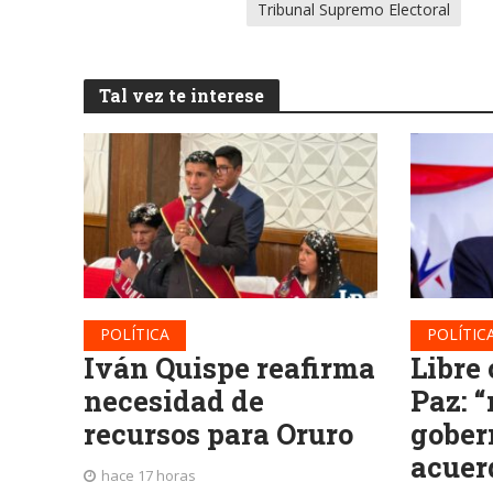
Tribunal Supremo Electoral
Tal vez te interese
POLÍTICA
POLÍTIC
Iván Quispe reafirma
Libre
necesidad de
Paz: 
recursos para Oruro
gober
acuer
hace 17 horas