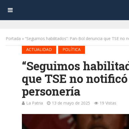
Portada
»
“Seguimos habilitados”: Pan-Bol denuncia que TSE no no
•
ACTUALIDAD
POLÍTICA
“Seguimos habilita
que TSE no notificó
personería
La Patria
13 de mayo de 2025
19 Vistas