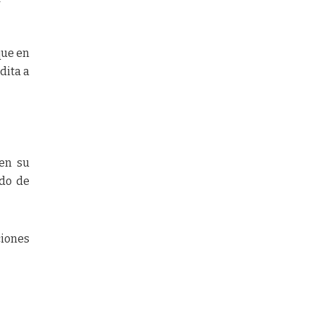
que en
dita a
 en su
ado de
ciones