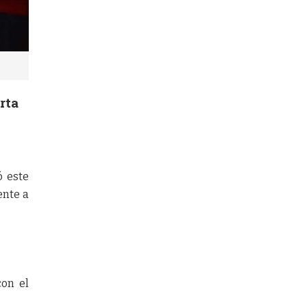
rta
ó este
ente a
con el