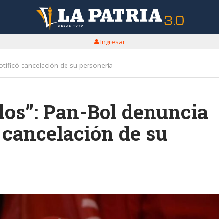
Ingresar
tificó cancelación de su personería
dos”: Pan-Bol denuncia
 cancelación de su