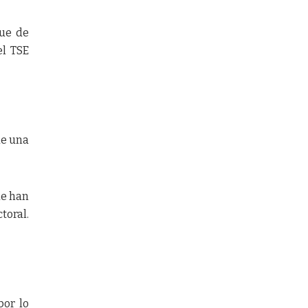
gue de
el TSE
 de una
ue han
toral.
por lo