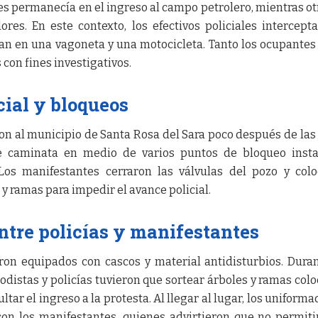
s permanecía en el ingreso al campo petrolero, mientras ot
res. En este contexto, los efectivos policiales intercept
an en una vagoneta y una motocicleta. Tanto los ocupante
 con fines investigativos.
cial y bloqueos
aron al municipio de Santa Rosa del Sara poco después de las
de caminata en medio de varios puntos de bloqueo inst
Los manifestantes cerraron las válvulas del pozo y col
y ramas para impedir el avance policial.
tre policías y manifestantes
ron equipados con cascos y material antidisturbios. Dura
iodistas y policías tuvieron que sortear árboles y ramas col
ltar el ingreso a la protesta. Al llegar al lugar, los uniforma
con los manifestantes, quienes advirtieron que no permiti