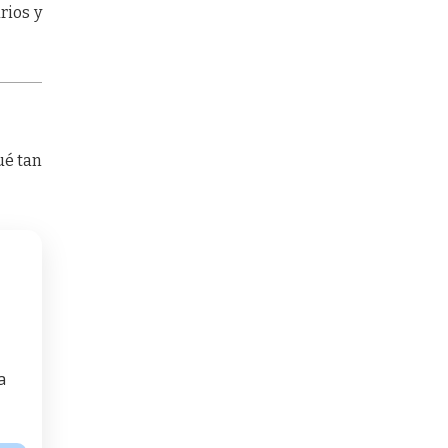
rios y
ué tan
a