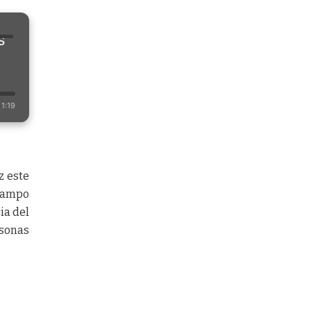
s
1:19
z este
 campo
ia del
rsonas