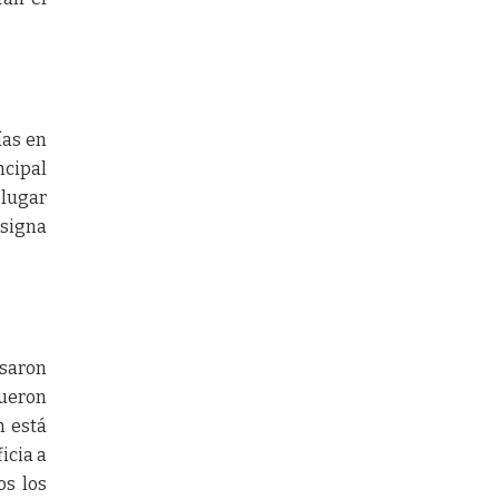
ías en
ncipal
 lugar
nsigna
esaron
fueron
n está
icia a
os los