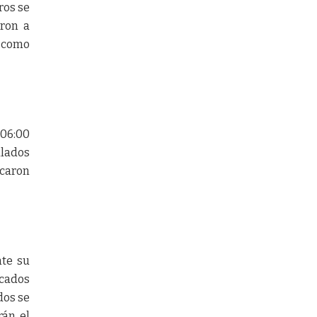
ros se
aron a
s como
 06:00
alados
ocaron
nte su
ocados
dos se
rán el