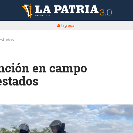
Ingresar
restados
ención en campo
estados