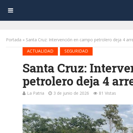
Portada
»
Santa Cruz: Intervención en campo petrolero deja 4 ar
•
ACTUALIDAD
SEGURIDAD
Santa Cruz: Interv
petrolero deja 4 arr
La Patria
3 de junio de 2026
81 Vistas