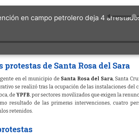
🔈
ención en campo petrolero deja 4 arrestado
s protestas de Santa Rosa del Sara
ngente en el municipio de
Santa Rosa del Sara
, Santa Cru
rativo se realizó tras la ocupación de las instalaciones del
oca, de
YPFB
, por sectores movilizados que exigen la renunc
omo resultado de las primeras intervenciones, cuatro pe
ulos retenidos.
protestas