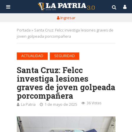
Ingresar
Portada
»
Santa Cruz: Felcc investiga lesiones graves de
joven golpeada porcompañera
•
ACTUALIDAD
SEGURIDAD
Santa Cruz: Felcc
investiga lesiones
graves de joven golpeada
porcompañera
36 Vistas
La Patria
1 de mayo de 2025