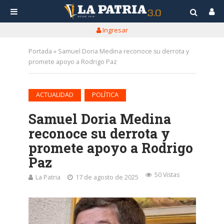
Ingresar
Portada
»
Samuel Doria Medina reconoce su derrota y
promete apoyo a Rodrigo Paz
•
ACTUALIDAD
POLÍTICA
Samuel Doria Medina
reconoce su derrota y
promete apoyo a Rodrigo
Paz
50 Vistas
La Patria
17 de agosto de 2025