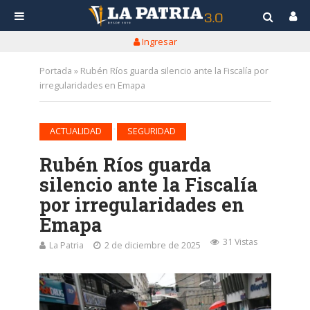
Ingresar
Portada
»
Rubén Ríos guarda silencio ante la Fiscalía por
irregularidades en Emapa
•
ACTUALIDAD
SEGURIDAD
Rubén Ríos guarda
silencio ante la Fiscalía
por irregularidades en
Emapa
31 Vistas
La Patria
2 de diciembre de 2025