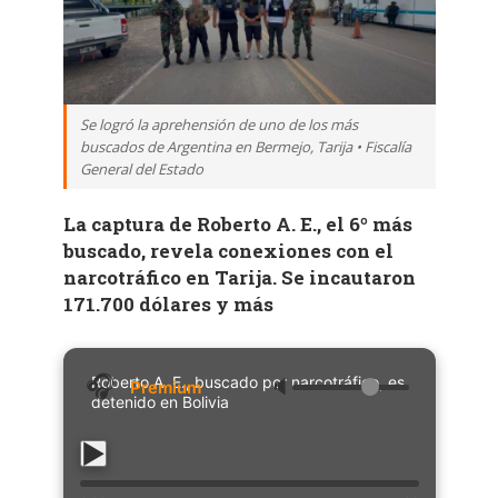
Se logró la aprehensión de uno de los más
buscados de Argentina en Bermejo, Tarija • Fiscalía
General del Estado
La captura de Roberto A. E., el 6º más
buscado, revela conexiones con el
narcotráfico en Tarija. Se incautaron
171.700 dólares y más
Roberto A. E., buscado por narcotráfico, es
🔈
detenido en Bolivia