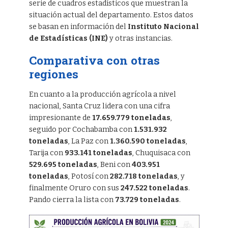
serie de cuadros estadísticos que muestran la
situación actual del departamento. Estos datos
se basan en información del
Instituto Nacional
de Estadísticas (INE)
y otras instancias.
Comparativa con otras
regiones
En cuanto a la producción agrícola a nivel
nacional, Santa Cruz lidera con una cifra
impresionante de
17.659.779 toneladas
,
seguido por Cochabamba con
1.531.932
toneladas
, La Paz con
1.360.590 toneladas
,
Tarija con
933.141 toneladas
, Chuquisaca con
529.695 toneladas
, Beni con
403.951
toneladas
, Potosí con
282.718 toneladas
, y
finalmente Oruro con sus
247.522 toneladas
.
Pando cierra la lista con
73.729 toneladas
.