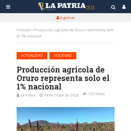
Ingresar
Portada
»
Producción agrícola de Oruro representa solo
el 1% nacional
•
ACTUALIDAD
SOCIEDAD
Producción agrícola de
Oruro representa solo el
1% nacional
125 Vistas
La Patria
14 de mayo de 2026