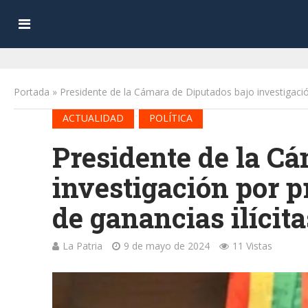
Portada
»
Presidente de la Cámara de Diputados bajo investigación
•
ACTUALIDAD
POLÍTICA
Presidente de la Cá
investigación por p
de ganancias ilícita
La Patria
9 de mayo de 2024
11 Vistas