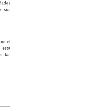
idades
de sus
por el
, esta
en las