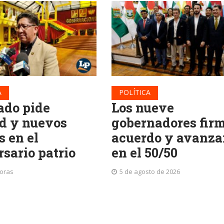
A
POLÍTICA
ado pide
Los nueve
d y nuevos
gobernadores fir
s en el
acuerdo y avanza
rsario patrio
en el 50/50
horas
5 de agosto de 2026