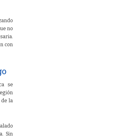
nzando
que no
saria.
ón con
go
ca se
región
 de la
ñalado
a. Sin