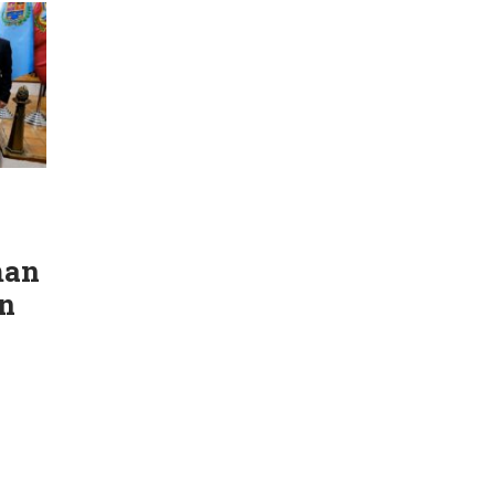
man
n