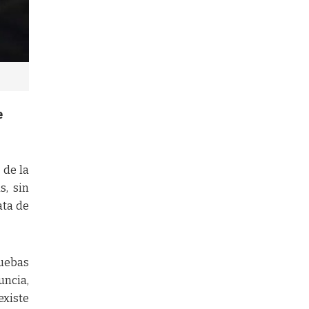
e
 de la
s, sin
ata de
uebas
uncia,
existe