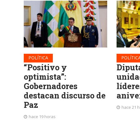
POLÍTICA
POLÍTIC
“Positivo y
Diput
optimista”:
unida
Gobernadores
lídere
destacan discurso de
anive
Paz
hace 21 
hace 19 horas