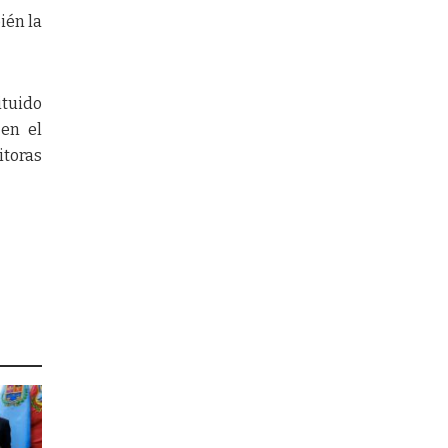
ién la
tuido
en el
itoras