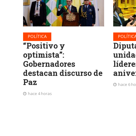
POLÍTICA
POLÍTIC
“Positivo y
Diput
optimista”:
unida
Gobernadores
lídere
destacan discurso de
anive
Paz
hace 6 h
hace 4 horas