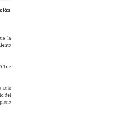
ución
que la
miento
CC) de
e Luis
do del
pleno