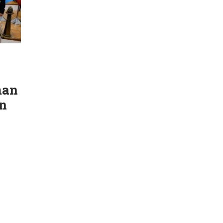
man
n