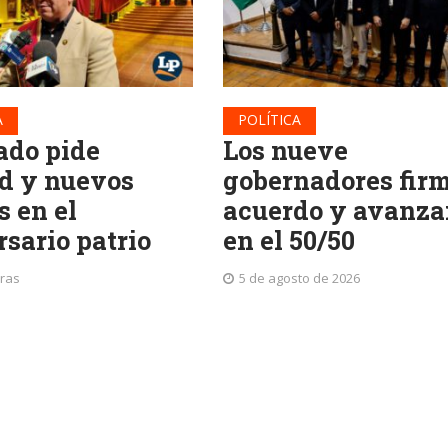
A
POLÍTICA
ado pide
Los nueve
d y nuevos
gobernadores fir
s en el
acuerdo y avanza
rsario patrio
en el 50/50
oras
5 de agosto de 2026