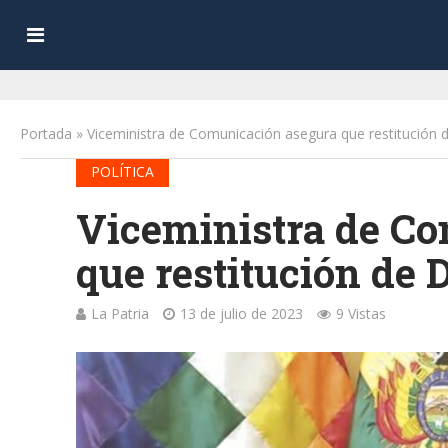
Portada
»
Viceministra de Comunicación asegura que restitución de
POLÍTICA
Viceministra de C
que restitución de D
La Patria
13 de julio de 2023
9 Vistas