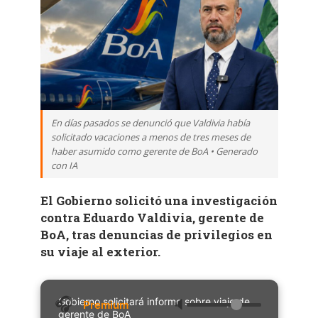
En días pasados se denunció que Valdivia había
solicitado vacaciones a menos de tres meses de
haber asumido como gerente de BoA • Generado
con IA
El Gobierno solicitó una investigación
contra Eduardo Valdivia, gerente de
BoA, tras denuncias de privilegios en
su viaje al exterior.
Gobierno solicitará informe sobre viaje de
🔈
gerente de BoA