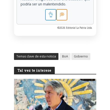
podría ser un malentendido.
👌
💭
©2026 Editorial La Patria Ltda.
Temas clave de esta noticia
BoA
Gobierno
Tal vez te interese