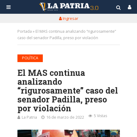
Ingresar
Portada
»
El MAS continua analizando “rigurosamente”
caso del senador Padilla, preso por violación
POLÍTICA
El MAS continua
analizando
“rigurosamente” caso del
senador Padilla, preso
por violación
5 Vistas
La Patria
16 de marzo de 2022