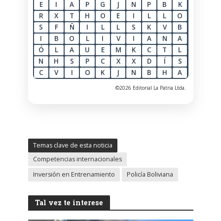
E
I
A
P
G
J
N
P
B
K
R
X
T
H
O
E
I
L
L
O
S
F
Ñ
I
L
L
S
K
V
B
I
B
O
L
I
V
I
A
N
A
Ó
L
A
U
E
M
K
C
T
L
N
H
S
P
C
X
X
D
Í
S
C
V
I
O
K
J
N
B
H
A
©2026 Editorial La Patria Ltda.
Temas clave de esta noticia
Competencias internacionales
Inversión en Entrenamiento
Policía Boliviana
Tal vez te interese