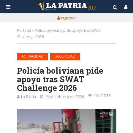
Ingresar
Portada
»
Policía boliviana pide apoyo tras SWAT
Challenge 2026
•
ACTUALIDAD
SEGURIDAD
Policía boliviana pide
apoyo tras SWAT
Challenge 2026
183 Vistas
La Patria
19 de febrero de 2026