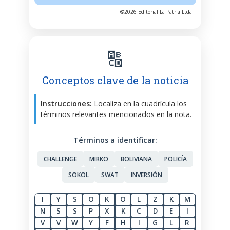
©2026 Editorial La Patria Ltda.
🔠
Conceptos clave de la noticia
Instrucciones:
Localiza en la cuadrícula los
términos relevantes mencionados en la nota.
Términos a identificar:
CHALLENGE
MIRKO
BOLIVIANA
POLICÍA
SOKOL
SWAT
INVERSIÓN
I
Y
S
O
K
O
L
Z
K
M
N
S
S
P
X
K
C
D
E
I
V
V
W
Y
F
H
I
G
L
R