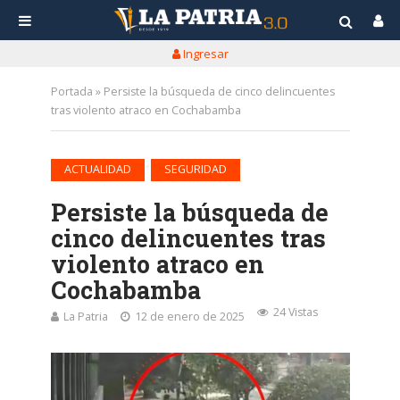
Ingresar
Portada
»
Persiste la búsqueda de cinco delincuentes
tras violento atraco en Cochabamba
•
ACTUALIDAD
SEGURIDAD
Persiste la búsqueda de
cinco delincuentes tras
violento atraco en
Cochabamba
24 Vistas
La Patria
12 de enero de 2025