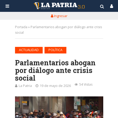
Ingresar
Portada
»
Parlamentarios abogan por diálogo ante crisis
social
•
ACTUALIDAD
POLÍTICA
Parlamentarios abogan
por diálogo ante crisis
social
54 Vistas
La Patria
19 de mayo de 2026