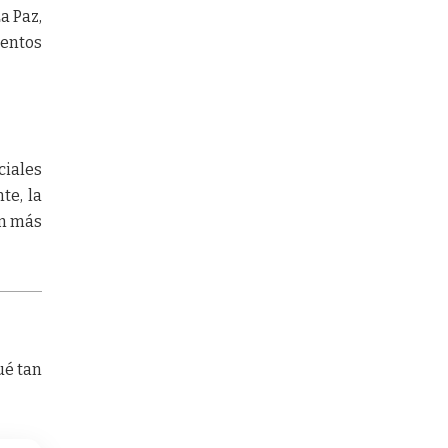
a Paz,
mentos
ciales
te, la
ún más
ué tan