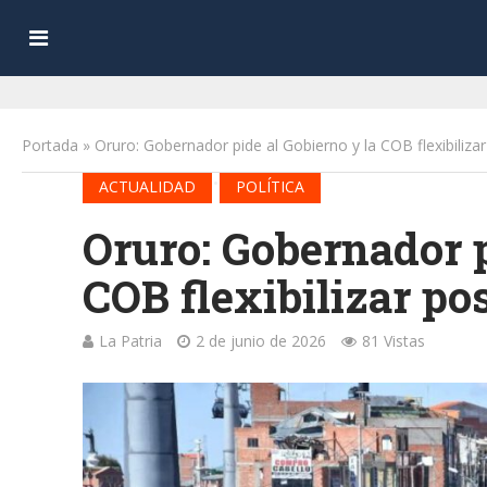
Portada
»
Oruro: Gobernador pide al Gobierno y la COB flexibiliza
•
ACTUALIDAD
POLÍTICA
Oruro: Gobernador p
COB flexibilizar po
La Patria
2 de junio de 2026
81 Vistas