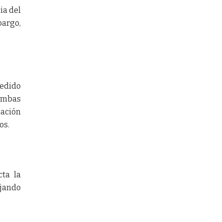
ia del
bargo,
pedido
 ambas
lación
os.
ta la
ajando