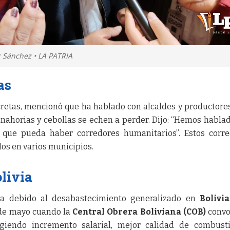
 Sánchez • LA PATRIA
as
cretas, mencionó que ha hablado con alcaldes y productore
nahorias y cebollas se echen a perder. Dijo: “Hemos habla
a que pueda haber corredores humanitarios”. Estos corr
os en varios municipios.
olivia
ica debido al desabastecimiento generalizado en
Bolivia
1 de mayo cuando la
Central Obrera Boliviana (COB)
convo
igiendo incremento salarial, mejor calidad de combust