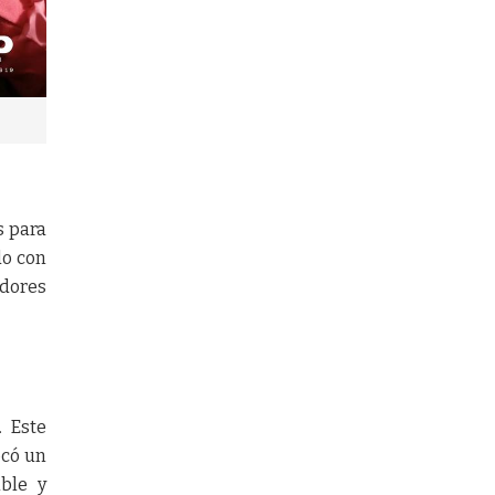
s para
do con
edores
. Este
có un
ible y