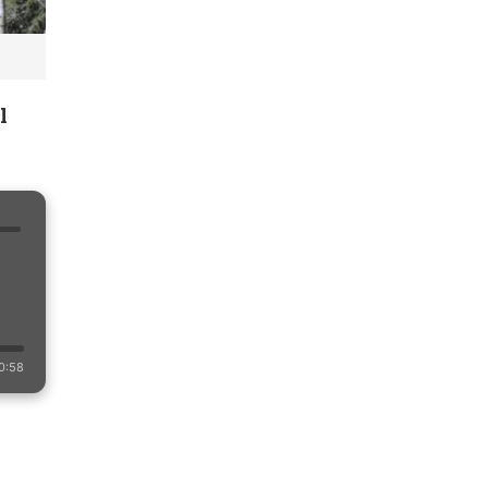
l
0:58