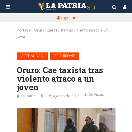
Ingresar
Portada
»
Oruro: Cae taxista tras violento atraco a un
joven
•
ACTUALIDAD
SEGURIDAD
Oruro: Cae taxista tras
violento atraco a un
joven
56 Vistas
La Patria
1 de agosto de 2025