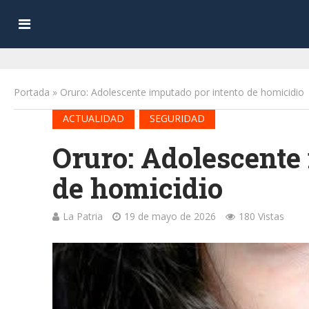
Portada
»
Oruro: Adolescente imputado por intento de homicidio
•
ACTUALIDAD
SEGURIDAD
Oruro: Adolescente
de homicidio
La Patria
19 de mayo de 2026
180 Vistas