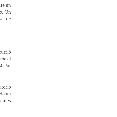
nte un
o. Un
va de
currió
aba el
). Por
itorio
ndo un
orales