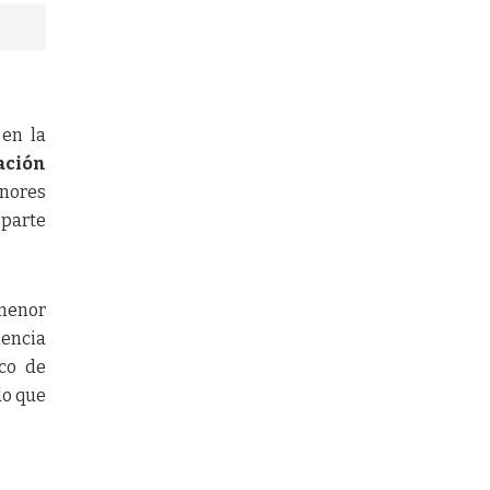
 en la
ación
enores
 parte
 menor
lencia
ico de
do que