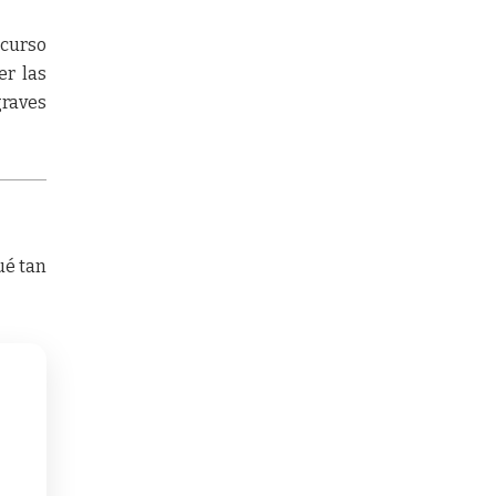
 curso
er las
graves
ué tan