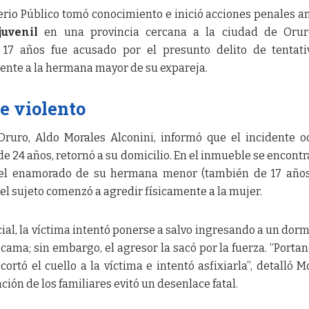
terio Público tomó conocimiento e inició acciones penales a
juvenil
en una provincia cercana a la ciudad de Orur
17 años fue acusado por el presunto delito de tentati
mente a la hermana mayor de su expareja.
e violento
Oruro, Aldo Morales Alconini, informó que el incidente o
e 24 años, retornó a su domicilio. En el inmueble se encontr
 el enamorado de su hermana menor (también de 17 años
el sujeto comenzó a agredir físicamente a la mujer.
ial, la víctima intentó ponerse a salvo ingresando a un dorm
cama; sin embargo, el agresor la sacó por la fuerza. “Porta
 cortó el cuello a la víctima e intentó asfixiarla”, detalló M
ción de los familiares evitó un desenlace fatal.