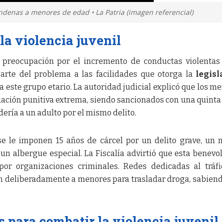
ndenas a menores de edad • La Patria (imagen referencial)
la violencia juvenil
 preocupación por el incremento de conductas violentas
parte del problema a las facilidades que otorga la
legisl
a este grupo etario. La autoridad judicial explicó que los m
uación punitiva extrema, siendo sancionados con una quinta
dería a un adulto por el mismo delito.
 se le imponen 15 años de cárcel por un delito grave, un
n albergue especial. La Fiscalía advirtió que esta benevo
por organizaciones criminales. Redes dedicadas al tráf
n deliberadamente a menores para trasladar droga, sabien
s para combatir la violencia juvenil