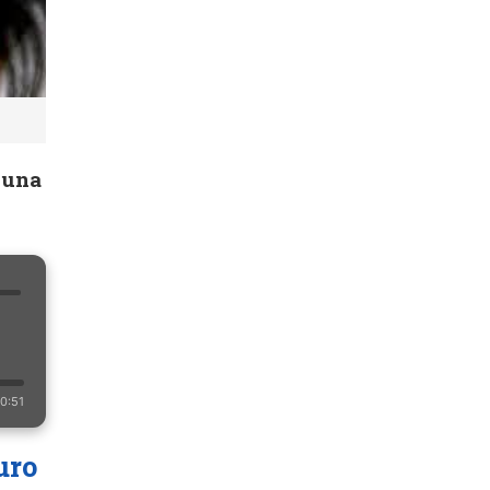
 una
0:51
uro