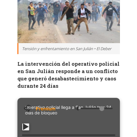
Tensión y enfrentamiento en San Julián • El Deber
La intervención del operativo policial
en San Julián responde a un conflicto
que generó desabastecimiento y caos
durante 24 días
Operativo policial llega a San Julián tras 24
🔈
días de bloqueo