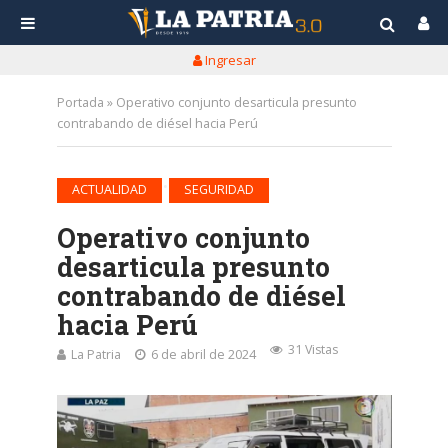
Ingresar
Portada
»
Operativo conjunto desarticula presunto
contrabando de diésel hacia Perú
•
ACTUALIDAD
SEGURIDAD
Operativo conjunto
desarticula presunto
contrabando de diésel
hacia Perú
31 Vistas
La Patria
6 de abril de 2024