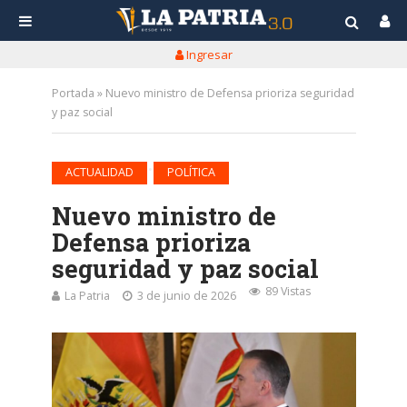
Ingresar
Portada
»
Nuevo ministro de Defensa prioriza seguridad
y paz social
•
ACTUALIDAD
POLÍTICA
Nuevo ministro de
Defensa prioriza
seguridad y paz social
89 Vistas
La Patria
3 de junio de 2026