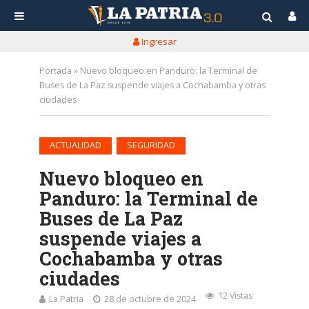
Ingresar
Portada
»
Nuevo bloqueo en Panduro: la Terminal de
Buses de La Paz suspende viajes a Cochabamba y otras
ciudades
•
ACTUALIDAD
SEGURIDAD
Nuevo bloqueo en
Panduro: la Terminal de
Buses de La Paz
suspende viajes a
Cochabamba y otras
ciudades
12 Vistas
La Patria
28 de octubre de 2024