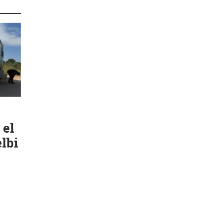
 el
lbi