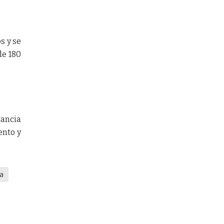
s y se
de 180
tancia
ento y
sa