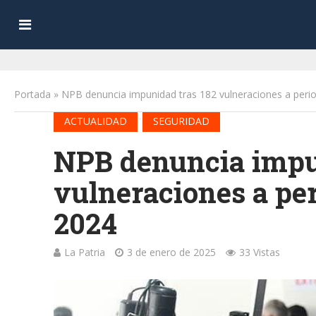
Portada
»
NPB denuncia impunidad tras 182 vulneraciones a perio
•
ACTUALIDAD
SEGURIDAD
NPB denuncia impu
vulneraciones a per
2024
La Patria
3 de enero de 2025
33 Vistas