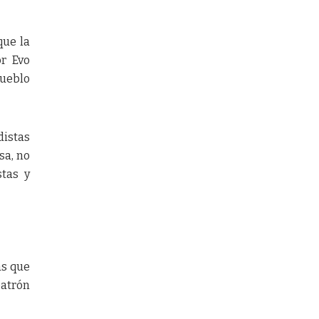
que la
or Evo
Pueblo
distas
sa, no
stas y
as que
patrón