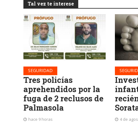
Tal vez te interese
SEGURIDAD
SEGURI
Tres policías
Inves
aprehendidos por la
infan
fuga de 2 reclusos de
recié
Palmasola
Sorat
hace 9 horas
4 de agos