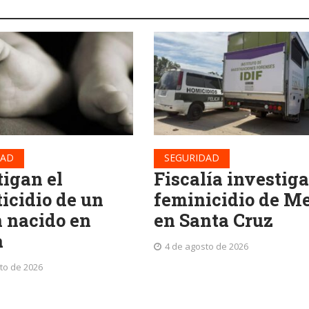
DAD
SEGURIDAD
tigan el
Fiscalía investiga
ticidio de un
feminicidio de Me
n nacido en
en Santa Cruz
a
4 de agosto de 2026
to de 2026