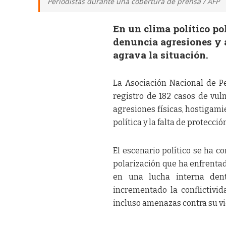
Periodistas durante una cobertura de prensa / AFP
En un clima político po
denuncia agresiones y a
agrava la situación.
La Asociación Nacional de P
registro de 182 casos de vuln
agresiones físicas, hostigami
política y la falta de protecci
El escenario político se ha co
polarización que ha enfrentad
en una lucha interna dent
incrementado la conflictivid
incluso amenazas contra su vi