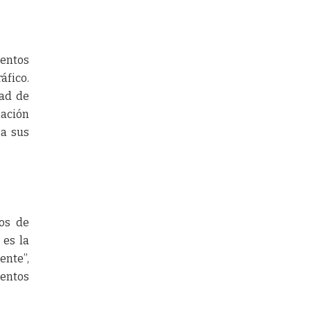
mentos
áfico.
dad de
mación
 a sus
tos de
 es la
ente”,
lentos