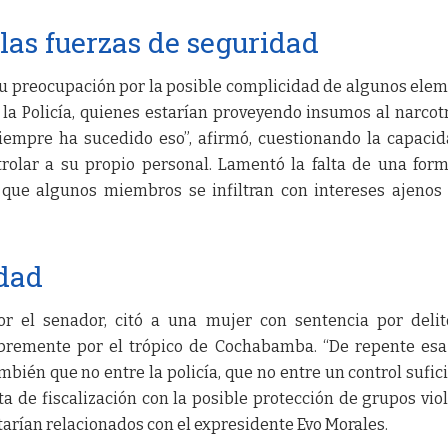
 las fuerzas de seguridad
u preocupación por la posible complicidad de algunos ele
la Policía, quienes estarían proveyendo insumos al narcotr
siempre ha sucedido eso”, afirmó, cuestionando la capaci
trolar a su propio personal. Lamentó la falta de una for
ó que algunos miembros se infiltran con intereses ajenos
dad
r el senador, citó a una mujer con sentencia por deli
libremente por el trópico de Cochabamba. “De repente esa
bién que no entre la policía, que no entre un control sufici
lta de fiscalización con la posible protección de grupos vio
starían relacionados con el expresidente Evo Morales.