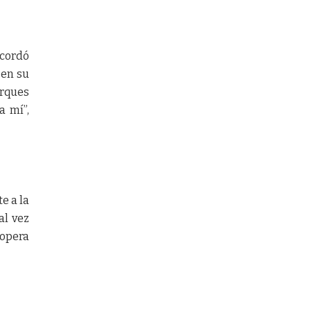
ecordó
 en su
arques
a mí”,
e a la
al vez
 opera