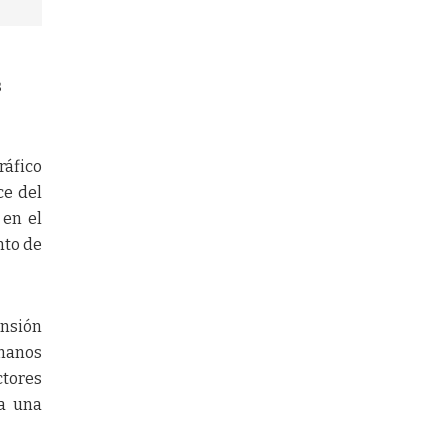
s
ráfico
ce del
 en el
nto de
ansión
 manos
ctores
ja una