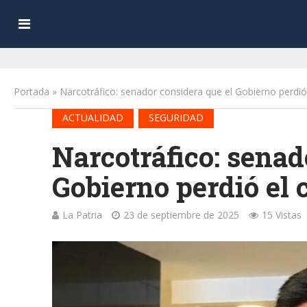
Portada
»
Narcotráfico: senador considera que el Gobierno perdió 
•
ACTUALIDAD
SEGURIDAD
Narcotráfico: senad
Gobierno perdió el 
La Patria
23 de septiembre de 2025
15 Vistas