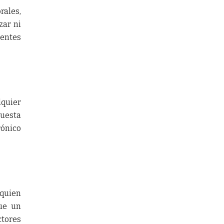
rales,
zar ni
gentes
lquier
puesta
ónico
 quien
que un
tores