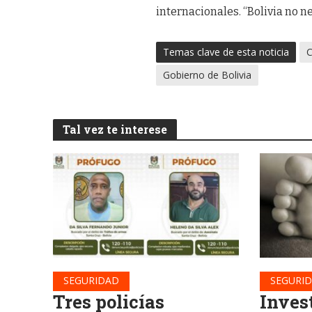
internacionales. “Bolivia no ne
Temas clave de esta noticia
C
Gobierno de Bolivia
Tal vez te interese
SEGURIDAD
SEGURI
Tres policías
Inves