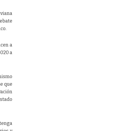
iviana
debate
co.
icen a
2020 a
onismo
de que
ración
Estado
 tenga
rios y