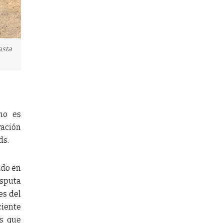
asta
ano es
ración
ds.
ado en
isputa
es del
ciente
es que