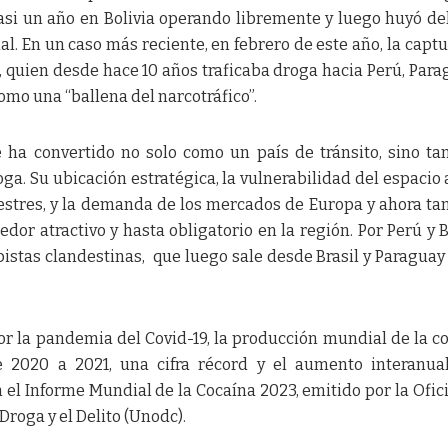
asi un año en Bolivia operando libremente y luego huyó del
ial. En un caso más reciente, en febrero de este año, la captu
 quien desde hace 10 años traficaba droga hacia Perú, Para
 como una “ballena del narcotráfico”.
e ha convertido no solo como un país de tránsito, sino t
ga. Su ubicación estratégica, la vulnerabilidad del espacio 
rrestres, y la demanda de los mercados de Europa y ahora t
edor atractivo y hasta obligatorio en la región. Por Perú y B
 pistas clandestinas, que luego sale desde Brasil y Paraguay
or la pandemia del Covid-19, la producción mundial de la c
 2020 a 2021, una cifra récord y el aumento interanua
el Informe Mundial de la Cocaína 2023, emitido por la Ofic
Droga y el Delito (Unodc).