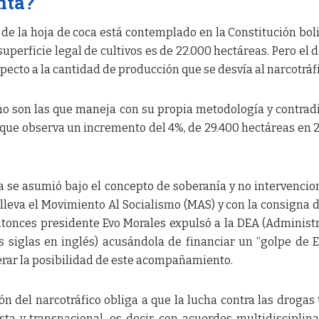
nta?
l de la hoja de coca está contemplado en la Constitución bol
uperficie legal de cultivos es de 22.000 hectáreas. Pero el 
pecto a la cantidad de producción que se desvía al narcotráfi
rno son las que maneja con su propia metodología y contrad
 que observa un incremento del 4%, de 29.400 hectáreas en 
ia se asumió bajo el concepto de soberanía y no intervenci
 lleva el Movimiento Al Socialismo (MAS) y con la consigna 
entonces presidente Evo Morales expulsó a la DEA (Administ
s siglas en inglés) acusándola de financiar un “golpe de 
iderar la posibilidad de este acompañamiento.
n del narcotráfico obliga a que la lucha contra las drogas
ta y transnacional, es decir, con acuerdos multidisciplina