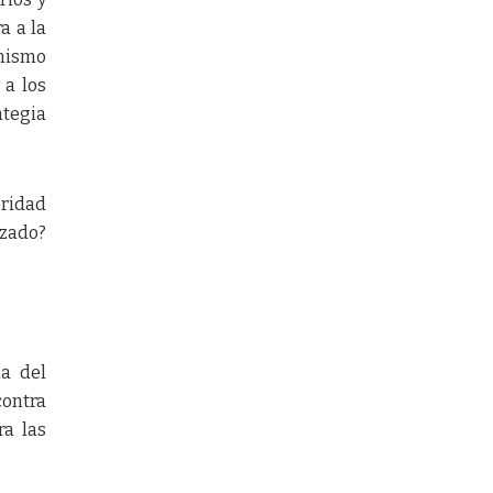
a a la
onismo
 a los
ategia
oridad
izado?
la del
contra
ra las