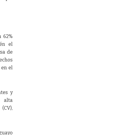
un 62%
én el
asa de
echos
 en el
ntes y
 alta
(CV),
uguayo