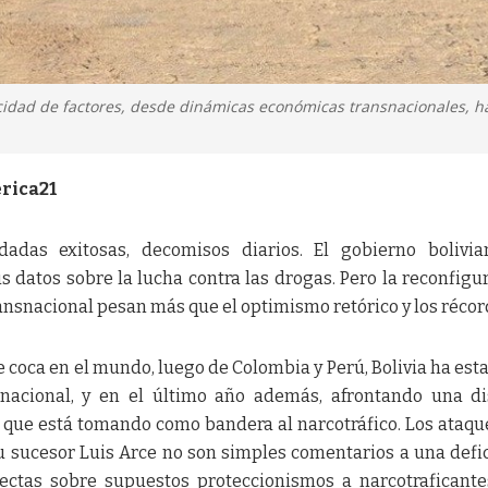
licidad de factores, desde dinámicas económicas transnacionales, h
rica21
edadas exitosas, decomisos diarios. El gobierno bolivi
s datos sobre la lucha contra las drogas. Pero la reconfigu
ransnacional pesan más que el optimismo retórico y los récor
 coca en el mundo, luego de Colombia y Perú, Bolivia ha est
rnacional, y en el último año además, afrontando una d
ta que está tomando como bandera al narcotráfico. Los ataqu
u sucesor Luis Arce no son simples comentarios a una defi
rectas sobre supuestos proteccionismos a narcotraficant