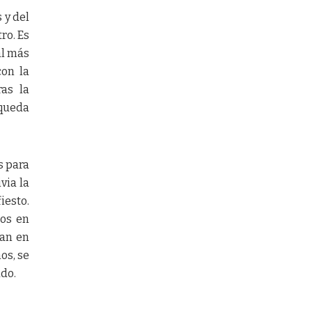
 y del
ro. Es
al más
con la
as la
 queda
s para
via la
iesto.
dos en
nan en
os, se
ado.