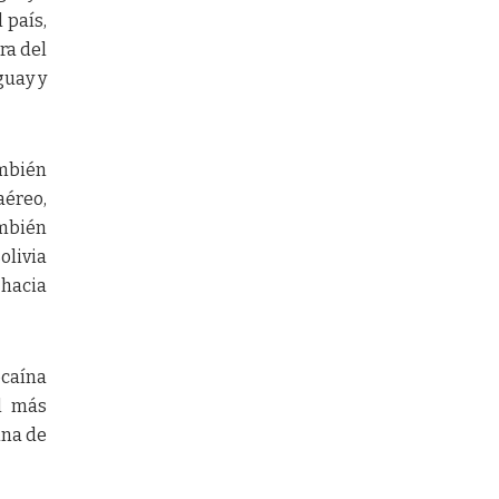
 país,
ra del
guay y
ambién
aéreo,
ambién
olivia
 hacia
ocaína
l más
ina de