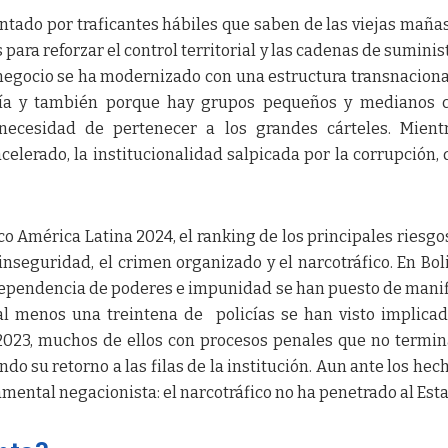
entado por traficantes hábiles que saben de las viejas mañas
 para reforzar el control territorial y las cadenas de suminist
 negocio se ha modernizado con una estructura transnacion
ogía y también porque hay grupos pequeños y medianos 
ecesidad de pertenecer a los grandes cárteles. Mientr
celerado, la institucionalidad salpicada por la corrupción,
co América Latina 2024, el ranking de los principales riesgo
inseguridad, el crimen organizado y el narcotráfico. En Boli
ndependencia de poderes e impunidad se han puesto de manif
l menos una treintena de policías se han visto implica
 2023, muchos de ellos con procesos penales que no termi
do su retorno a las filas de la institución. Aun ante los hech
ental negacionista: el narcotráfico no ha penetrado al Est