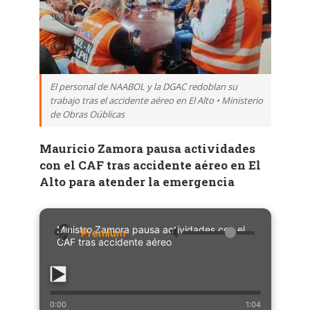
El personal de NAABOL y la DGAC redoblan su
trabajo tras el accidente aéreo en El Alto • Ministerio
de Obras Oúblicas
Mauricio Zamora pausa actividades
con el CAF tras accidente aéreo en El
Alto para atender la emergencia
Ministro Zamora pausa actividades con el
🔈
CAF tras accidente aéreo
0:00
1:04