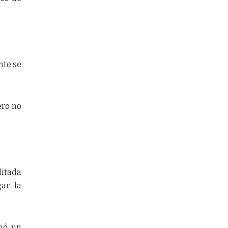
nte se
ero no
litada
ar la
rmó un