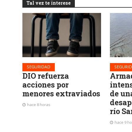
Tal vez te interese
SEGURIDAD
SEGURI
DIO refuerza
Armad
acciones por
inten
menores extraviados
de un
desap
hace 8 horas
río S
hace 9 h