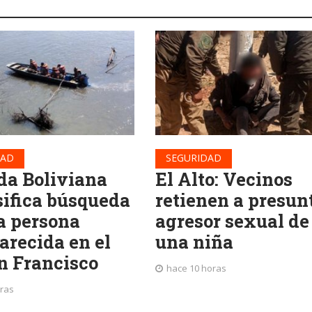
DAD
SEGURIDAD
a Boliviana
El Alto: Vecinos
sifica búsqueda
retienen a presun
a persona
agresor sexual de
arecida en el
una niña
an Francisco
hace 10 horas
oras