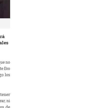
irá
ales
que no
te Evo
go los
 tener
ar, ni
ios de