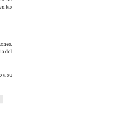
en las
iones,
ia del
o a su
o