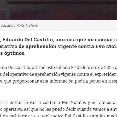
a pasada / APG Archivo
, Eduardo Del Castillo, anuncia que no compart
perativo de aprehensión vigente contra Evo Mor
os óptimos.
rdo Del Castillo, afirmó este sábado 22 de febrero de 2025 
les del operativo de aprehensión vigente contra el expresiden
era que proporcionar esta información podría poner en ries
os a entrar, le van a contar a Evo Morales y no vamos a
 operativo, así que no les puedo decir cuándo vamos a entr
i de qué forma va a ser”, indicó Del Castillo ante los med