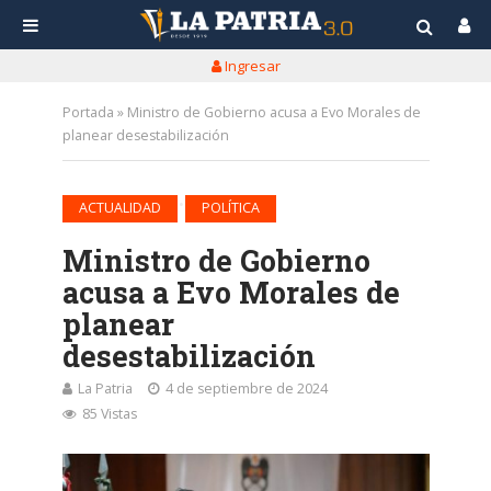
Ingresar
Portada
»
Ministro de Gobierno acusa a Evo Morales de
planear desestabilización
•
ACTUALIDAD
POLÍTICA
Ministro de Gobierno
acusa a Evo Morales de
planear
desestabilización
La Patria
4 de septiembre de 2024
85 Vistas