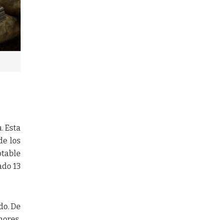
. Esta
de los
table
ado 13
do. De
nores,