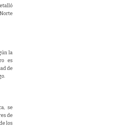
etalló
 Norte
gún la
ro es
dad de
go.
a, se
res de
de los