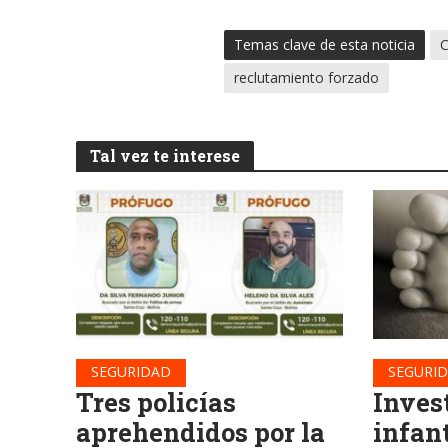
Temas clave de esta noticia
reclutamiento forzado
Tal vez te interese
SEGURIDAD
SEGURI
Tres policías
Inves
aprehendidos por la
infan