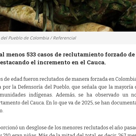
 del Pueblo de Colombia / Referencial
 al menos 533 casos de reclutamiento forzado de
estacando el incremento en el Cauca.
s de edad fueron reclutados de manera forzada en Colombia
a por la Defensoría del Pueblo, que señala que la mayoría 
omunidades indígenas. Además, se ha observado un no
tamento del Cauca. En lo que va de 2025, se han document
o.
porcionó un desglose de los menores reclutados el año pasa
y 210 eran niñas. Más de la mitad del total, es decir, 267 me