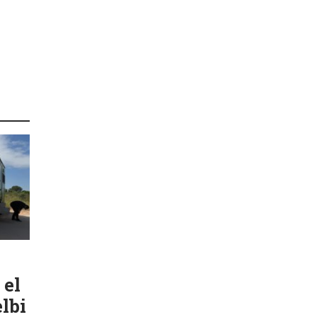
 el
lbi