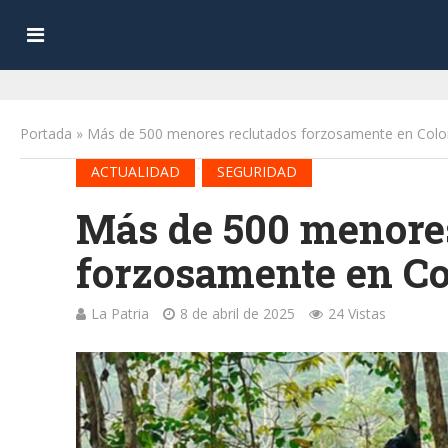
Portada
»
Más de 500 menores reclutados forzosamente en Colo
•
ACTUALIDAD
SEGURIDAD
Más de 500 menores
forzosamente en Co
La Patria
8 de abril de 2025
24 Vistas