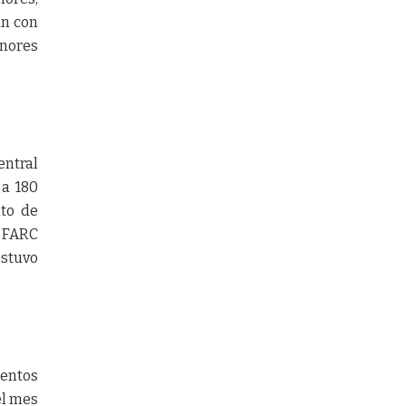
an con
enores
entral
 a 180
ito de
s FARC
estuvo
ientos
el mes