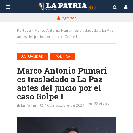
Ingresar
Portada
»
Marco Antonio Pumari es trasladado a La Paz
antes del juicio por el caso Golpe I
•
ACTUALIDAD
POLÍTICA
Marco Antonio Pumari
es trasladado a La Paz
antes del juicio por el
caso Golpe I
62 Vistas
La Patria
16 de octubre de 2024