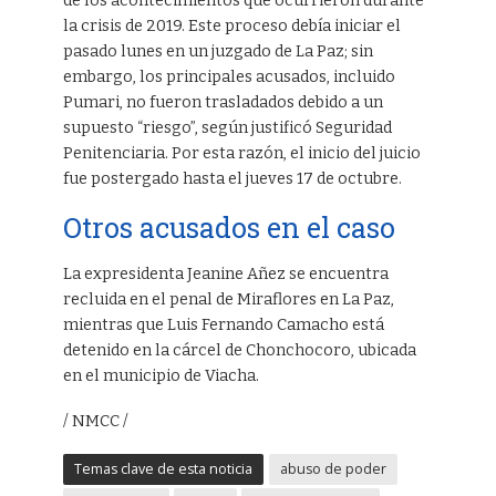
de los acontecimientos que ocurrieron durante
la crisis de 2019. Este proceso debía iniciar el
pasado lunes en un juzgado de La Paz; sin
embargo, los principales acusados, incluido
Pumari, no fueron trasladados debido a un
supuesto “riesgo”, según justificó Seguridad
Penitenciaria. Por esta razón, el inicio del juicio
fue postergado hasta el jueves 17 de octubre.
Otros acusados en el caso
La expresidenta Jeanine Añez se encuentra
recluida en el penal de Miraflores en La Paz,
mientras que Luis Fernando Camacho está
detenido en la cárcel de Chonchocoro, ubicada
en el municipio de Viacha.
/ NMCC /
Temas clave de esta noticia
abuso de poder