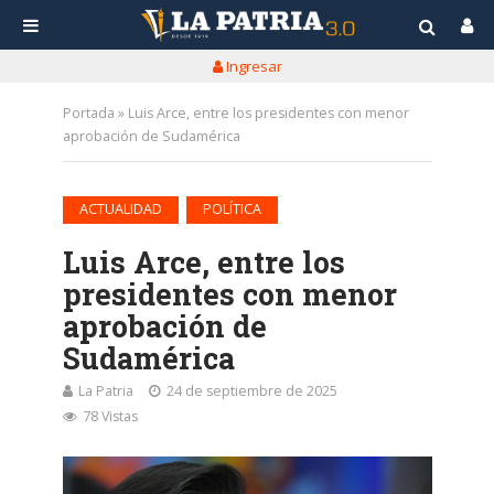
Ingresar
Portada
»
Luis Arce, entre los presidentes con menor
aprobación de Sudamérica
•
ACTUALIDAD
POLÍTICA
Luis Arce, entre los
presidentes con menor
aprobación de
Sudamérica
La Patria
24 de septiembre de 2025
78 Vistas