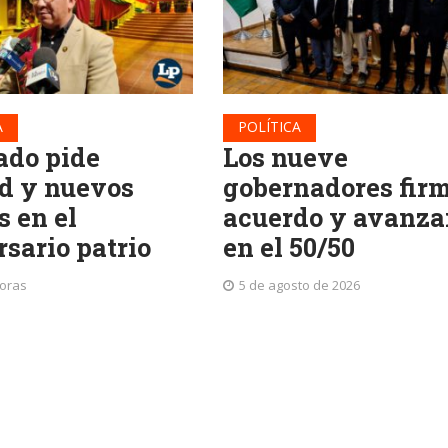
A
POLÍTICA
ado pide
Los nueve
d y nuevos
gobernadores fir
s en el
acuerdo y avanza
rsario patrio
en el 50/50
horas
5 de agosto de 2026