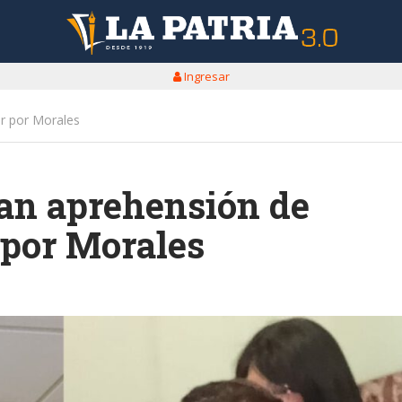
Ingresar
ir por Morales
ran aprehensión de
 por Morales