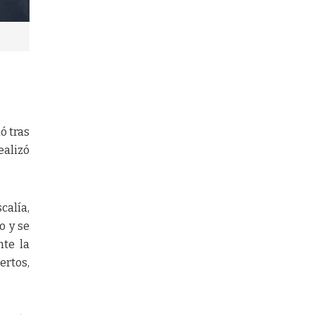
ó tras
ealizó
calía,
o y se
nte la
ertos,