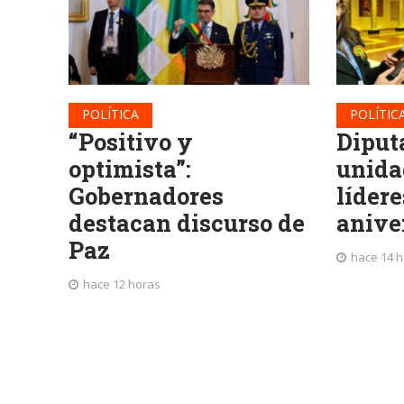
POLÍTICA
POLÍTIC
“Positivo y
Diput
optimista”:
unida
Gobernadores
lídere
destacan discurso de
anive
Paz
hace 14 
hace 12 horas