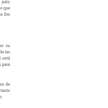
 país;
io que
ea Evo
or su
de las
l está
s para
tos de
 tanto
o.