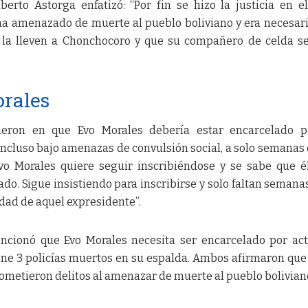
berto Astorga enfatizó: “Por fin se hizo la justicia en el
ha amenazado de muerte al pueblo boliviano y era necesar
 la lleven a Chonchocoro y que su compañero de celda s
orales
ieron en que Evo Morales debería estar encarcelado p
 incluso bajo amenazas de convulsión social, a solo semanas 
Evo Morales quiere seguir inscribiéndose y se sabe que é
do. Sigue insistiendo para inscribirse y solo faltan semana
edad de aquel expresidente”.
ncionó que Evo Morales necesita ser encarcelado por ac
ene 3 policías muertos en su espalda. Ambos afirmaron que
ometieron delitos al amenazar de muerte al pueblo bolivian