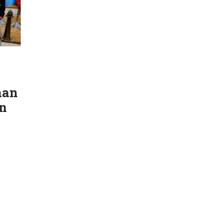
man
n