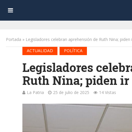
Portada
»
Legisladores celebran aprehensión de Ruth Nina; piden 
•
ACTUALIDAD
POLÍTICA
Legisladores celeb
Ruth Nina; piden ir
La Patria
25 de julio de 2025
14 Vistas