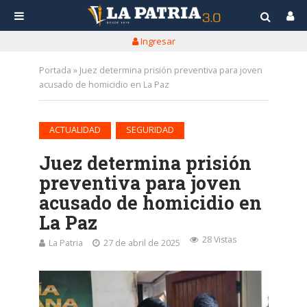
Ingresar
Portada
»
Juez determina prisión preventiva para joven
acusado de homicidio en La Paz
•
ACTUALIDAD
SEGURIDAD
Juez determina prisión
preventiva para joven
acusado de homicidio en
La Paz
28 Vistas
La Patria
27 de abril de 2025