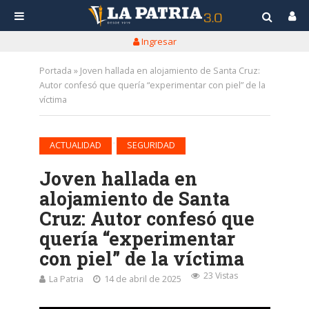
Ingresar
Portada
»
Joven hallada en alojamiento de Santa Cruz:
Autor confesó que quería “experimentar con piel” de la
víctima
•
ACTUALIDAD
SEGURIDAD
Joven hallada en
alojamiento de Santa
Cruz: Autor confesó que
quería “experimentar
con piel” de la víctima
23 Vistas
La Patria
14 de abril de 2025