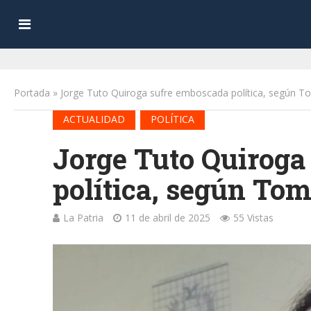
Portada
»
Jorge Tuto Quiroga sufre emboscada política, según T
•
ACTUALIDAD
POLÍTICA
Jorge Tuto Quiroga
política, según To
La Patria
11 de abril de 2025
55 Vistas