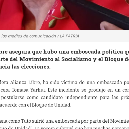
n los medios de comunicación / LA PATRIA
ibre asegura que hubo una emboscada política q
rte del Movimiento al Socialismo y el Bloque d
cia las elecciones.
dera Alianza Libre, ha sido víctima de una emboscada pol
ocera Tomasa Yarhui. Este incidente se produjo en un co
postularse como candidato independiente para las pró
n acuerdo con el Bloque de Unidad.
ena como Tuto sufrió una emboscada por parte del Movimie
oque de Unidad”. La vocera subrayó que hay muchas person