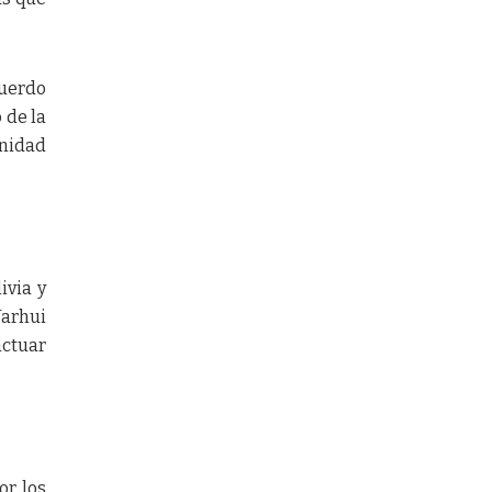
cuerdo
 de la
Unidad
ivia y
Yarhui
actuar
or los