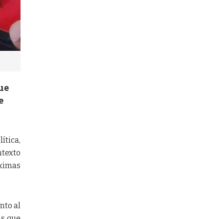
ue
e
ítica,
ntexto
ximas
nto al
as que