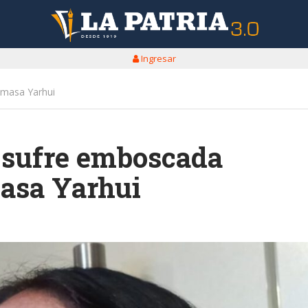
Ingresar
omasa Yarhui
 sufre emboscada
masa Yarhui