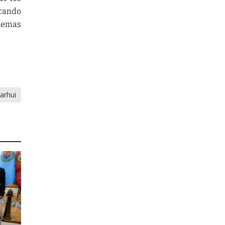
icando
 temas
arhui