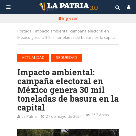
Ingresar
Portada
»
Impacto ambiental: campaña electoral en
México genera 30 mil toneladas de basura en la capital
•
ACTUALIDAD
SEGURIDAD
Impacto ambiental:
campaña electoral en
México genera 30 mil
toneladas de basura en la
capital
357 Vistas
La Patria
27 de mayo de 2024